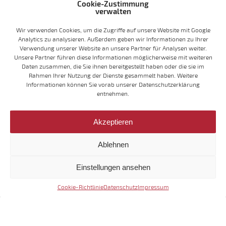
Cookie-Zustimmung
AUSBILDUNG
verwalten
Name
*
Wir verwenden Cookies, um die Zugriffe auf unsere Website mit Google
Analytics zu analysieren. Außerdem geben wir Informationen zu Ihrer
Verwendung unserer Website an unsere Partner für Analysen weiter.
Unsere Partner führen diese Informationen möglicherweise mit weiteren
Vorname
*
Daten zusammen, die Sie ihnen bereitgestellt haben oder die sie im
Rahmen Ihrer Nutzung der Dienste gesammelt haben. Weitere
Informationen können Sie vorab unserer Datenschutzerklärung
entnehmen.
Geb.-Datum
*
Akzeptieren
Ablehnen
Adresse
*
Einstellungen ansehen
Cookie-Richtlinie
Datenschutz
Impressum
Wohnort
*